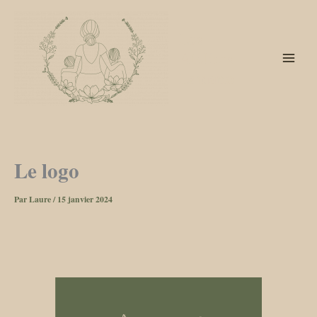
Aller
au
Les
contenu
Ateliers
Lamano
Le logo
Par
Laure
/
15 janvier 2024