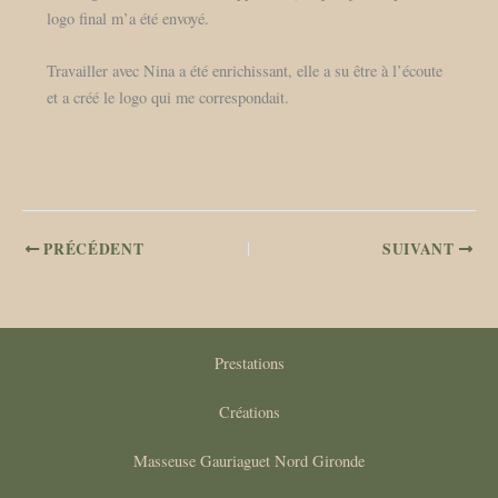
logo final m’a été envoyé.
Travailler avec Nina a été enrichissant, elle a su être à l’écoute
et a créé le logo qui me correspondait.
PRÉCÉDENT
SUIVANT
Prestations
Créations
Masseuse Gauriaguet Nord Gironde